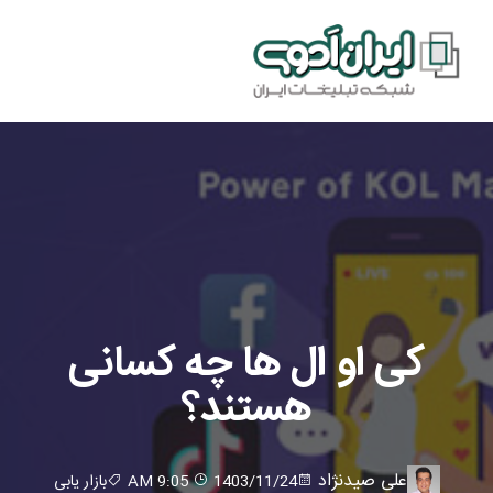
کی او ال ها چه کسانی
هستند؟
علی صیدنژاد
1403/11/24
9:05 AM
بازار یابی