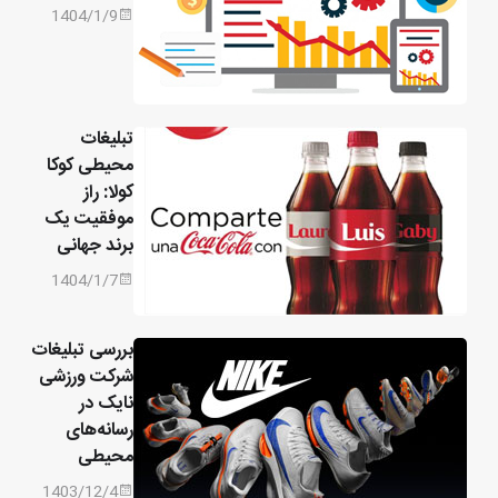
1404/1/9
تبلیغات
محیطی کوکا
کولا: راز
موفقیت یک
برند جهانی
1404/1/7
بررسی تبلیغات
شرکت ورزشی
نایک در
رسانه‌های
محیطی
1403/12/4