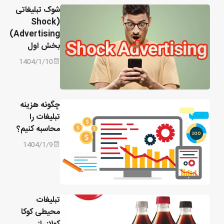
شوک تبلیغاتی
(Shock
Advertising)
بخش اول
1404/1/10
چگونه هزینه
تبلیغات را
محاسبه کنیم؟
1404/1/9
تبلیغات
محیطی کوکا