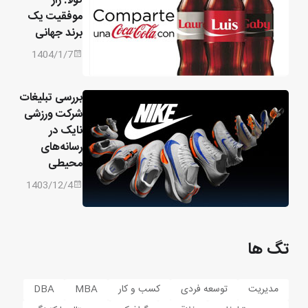
کولا: راز
موفقیت یک
برند جهانی
1404/1/7
بررسی تبلیغات
شرکت ورزشی
نایک در
رسانه‌های
محیطی
1403/12/4
تگ ها
مدیریت
توسعه فردی
کسب و کار
MBA
DBA