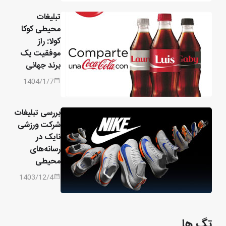
تبلیغات
محیطی کوکا
کولا: راز
موفقیت یک
برند جهانی
1404/1/7
بررسی تبلیغات
شرکت ورزشی
نایک در
رسانه‌های
محیطی
1403/12/4
تگ ها