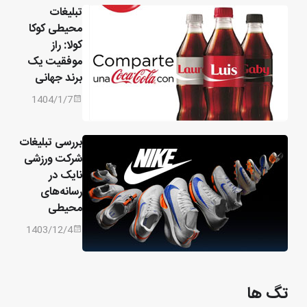
تبلیغات
محیطی کوکا
کولا: راز
موفقیت یک
برند جهانی
1404/1/7
بررسی تبلیغات
شرکت ورزشی
نایک در
رسانه‌های
محیطی
1403/12/4
تگ ها