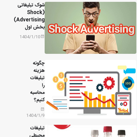
شوک تبلیغاتی
(Shock
Advertising)
بخش اول
1404/1/10
چگونه
هزینه
تبلیغات
را
محاسبه
کنیم؟
1404/1/9
تبلیغات
محیطی