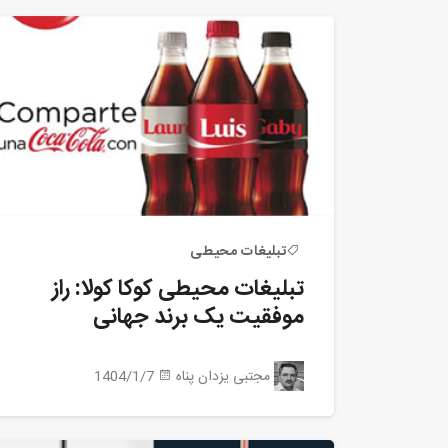
تبلیغات محیطی
تبلیغات محیطی کوکا کولا: راز
موفقیت یک برند جهانی
مجتبی یزدان پناه
1404/1/7