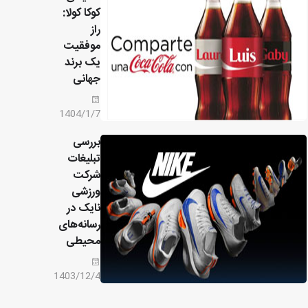
کوکا کولا:
راز
موفقیت
یک برند
جهانی
1404/1/7
بررسی
تبلیغات
شرکت
ورزشی
نایک در
رسانه‌های
محیطی
1403/12/4