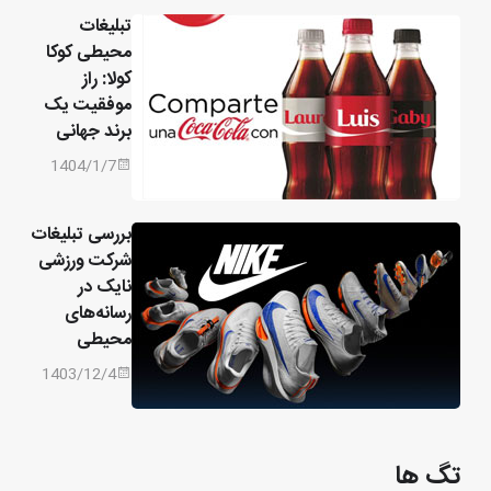
تبلیغات
محیطی کوکا
کولا: راز
موفقیت یک
برند جهانی
1404/1/7
بررسی تبلیغات
شرکت ورزشی
نایک در
رسانه‌های
محیطی
1403/12/4
تگ ها