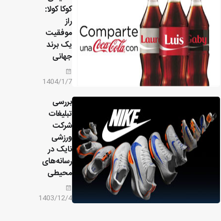
کوکا کولا:
راز
موفقیت
یک برند
جهانی
1404/1/7
بررسی
تبلیغات
شرکت
ورزشی
نایک در
رسانه‌های
محیطی
1403/12/4