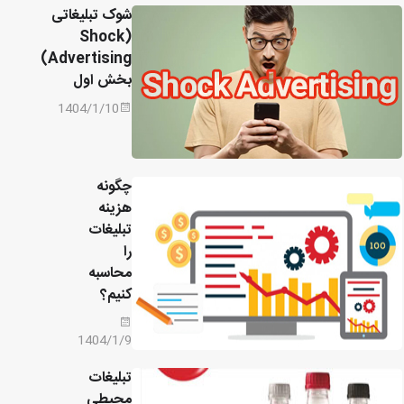
شوک تبلیغاتی
(Shock
Advertising)
بخش اول
1404/1/10
چگونه
هزینه
تبلیغات
را
محاسبه
کنیم؟
1404/1/9
تبلیغات
محیطی