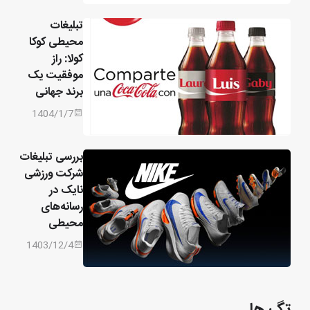
تبلیغات
محیطی کوکا
کولا: راز
موفقیت یک
برند جهانی
1404/1/7
بررسی تبلیغات
شرکت ورزشی
نایک در
رسانه‌های
محیطی
1403/12/4
تگ ها