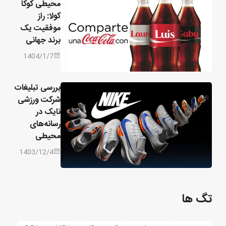
محیطی کوکا
کولا: راز
موفقیت یک
برند جهانی
1404/1/7
بررسی تبلیغات
شرکت ورزشی
نایک در
رسانه‌های
محیطی
1403/12/4
تگ ها