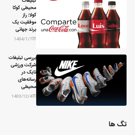
تبلیغات
محیطی کوکا
کولا: راز
موفقیت یک
برند جهانی
1404/1/7
بررسی تبلیغات
شرکت ورزشی
نایک در
رسانه‌های
محیطی
1403/12/4
تگ ها