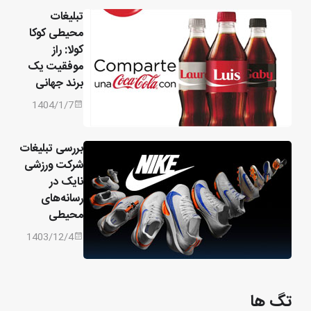
تبلیغات
محیطی کوکا
کولا: راز
موفقیت یک
برند جهانی
1404/1/7
بررسی تبلیغات
شرکت ورزشی
نایک در
رسانه‌های
محیطی
1403/12/4
تگ ها