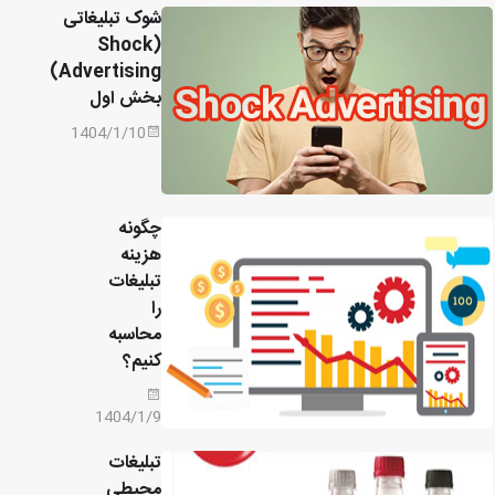
شوک تبلیغاتی
(Shock
Advertising)
بخش اول
1404/1/10
چگونه
هزینه
تبلیغات
را
محاسبه
کنیم؟
1404/1/9
تبلیغات
محیطی